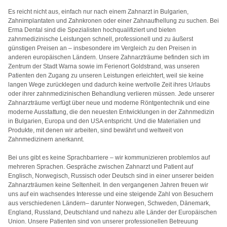
Es reicht nicht aus, einfach nur nach einem Zahnarzt in Bulgarien,
Zahnimplantaten und Zahnkronen oder einer Zahnaufhellung zu suchen. Bei
Erma Dental sind die Spezialisten hochqualifiziert und bieten
zahnmedizinische Leistungen schnell, professionell und zu äußerst
günstigen Preisen an – insbesondere im Vergleich zu den Preisen in
anderen europäischen Ländern. Unsere Zahnarzträume befinden sich im
Zentrum der Stadt Warna sowie im Ferienort Goldstrand, was unseren
Patienten den Zugang zu unseren Leistungen erleichtert, weil sie keine
langen Wege zurücklegen und dadurch keine wertvolle Zeit ihres Urlaubs
oder ihrer zahnmedizinischen Behandlung verlieren müssen. Jede unserer
Zahnarzträume verfügt über neue und moderne Röntgentechnik und eine
moderne Ausstattung, die den neuesten Entwicklungen in der Zahnmedizin
in Bulgarien, Europa und den USA entspricht. Und die Materialien und
Produkte, mit denen wir arbeiten, sind bewährt und weltweit von
Zahnmedizinern anerkannt.
Bei uns gibt es keine Sprachbarriere – wir kommunizieren problemlos auf
mehreren Sprachen. Gespräche zwischen Zahnarzt und Patient auf
Englisch, Norwegisch, Russisch oder Deutsch sind in einer unserer beiden
Zahnarzträumen keine Seltenheit. In den vergangenen Jahren freuen wir
uns auf ein wachsendes Interesse und eine steigende Zahl von Besuchern
aus verschiedenen Ländern– darunter Norwegen, Schweden, Dänemark,
England, Russland, Deutschland und nahezu alle Länder der Europäischen
Union. Unsere Patienten sind von unserer professionellen Betreuung