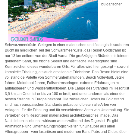
bulgarischen
Schwarzmeerküste. Gelegen in einer malerischen und ökologisch sauberen
Bucht im nördlichen Teil der Schwarzmeerküste, das Resort Goldstrand ist
nur 13 km entfernt von der Stadt Varna. Die großzügigen Strände mit feinem,
goldenem Sand, die frische Seeluft und der flache Meeresgrund sind
Kennzeichen dieses wunderbaren Orts. Für alles wird hier gesorgt – sowohl
komplette Erholung, als auch emotionale Erlebnisse. Das Resort bietet eine
vollständige Palette von Sommerunterhaltungen. Beach Volleyball, Jetski
fahren, Motorboot fahren, Fallschirmspringen, extreme Erfahrungen mit
aufblasbaren und Wasserattraktionen. Die Länge des Strandes im Resort ist
3,5 km, an Orten ist er bis zu 100 m breit, und unter anderem als einer der
besten Strände in Europa bekannt. Die zahlreichen Hotels im Goldstrand
sind nach europäischen Standards gebaut und bieten alle Arten von
Anlagen - für die Erholung und für verschiedene Arten von Unterhaltung. Sie
vergeben dem Resort sein malerisches architektonisches Image. Das
Nachtleben ist ebenso wirksam wie es während des Tages ist. Es gibt
Animations- und Unterhaltungsmöglichkeiten für Urlauber aus allen
Altersgruppen - vom luxuriösen und modernen Bars, Pubs und Clubs, über