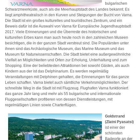
bulgarischen
Schwarzmeerküste, auch als die Meerhauptstadt des Landes bekannt. Es
liegt amphitheatralisch in den Kurven und Steigungen der Bucht von Varna.
Die Stadt ist ein großes kulturelles und touristisches Zentrum, und ein
Beweis dafür ist die Auswahl von Varna für Europäische Jugendhauptstadt
2017. Viele Erinnerungen und die Überreste des historischen und
kulturellen Erbes kann man auch heute noch in den zahlreichen Museen
besichtigen, die in der ganzen Stadt verstreut sind. Die Populärsten unter
ihnen sind das Archäologische Museum, das Marine Museum und das
Museum für Naturwissenschaften. Die Stadt bietet eine außergewöhnliche
Vielfalt an Möglichkeiten und Orten zur Erholung, Unterhaltung und zum
Shopping. Eine der beliebtesten Attraktionen bei sowohl Gästen, als auch
Kindern aus der ist das Delphinarium. Es werden regelmäßig
Veranstaltungen mit Delphinen gehalten, die Erinnerungen für das ganze
Leben schaffen. Varna bietet auch sämtliche Verkehrsmöglichkeiten. Der
schnellste Weg in die Stadt ist mit Flugzeug. Flughafen Varna funktioniert
das ganze Jahr lang und mehr als 55 bulgarische und internationale
Fluggesellschaften profitieren von dessen Dienstleistungen, mit
regelmäßigen Linien sowie Charterflügen.
Goldstrand
(Zlatni Pyasatsi)
ist einer der
schönsten
Badeorte an der