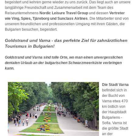
begeistert und kehren gerne wieder zu uns zurück. Das liegt auch an unsere
langjährige Freundschaft und Zusammenarbeit mit dem Team des
Reiseunternehmens
Nordic Leisure Travel Group
und dessen
Vertreter
wie Ving, Spies, Tjäreborg und Sunclass Airlines
. Die Mitarbeiter sind von
unserem freundlichen und professionellen Umgang mit ihren Gästen, die
Bulgarien besuchen, begeistert.
Goldstrand und Varna - das perfekte Ziel für zahnärztlichen
Tourismus in Bulgarien!
Goldstrand und Varna sind tolle Orte, wo man einen unvergesslichen
dentalen Urlaub an der bulgarischen Schwarzmeerküste verbringen
kann.
Die Stadt Varna
befindet sich in
der Bucht von
Varna etwa 470
km östlich von
der Hauptstadt
Bulgariens -
Sofia. Varna ist
die größte Stadt
an der