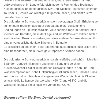
Küsten- und Meeres- und Bergtourismus, und in den letzten Jahren
entwickelten sich im Land erfolgreich moderne Formen des Tourismus –
Kulturtourismus, Balneotourismus, SPA und Wellness Tourismus, sakraler
Tourismus (Besuch von wichtigen religiösen Stätten) und nicht zuletzt,
dentaler Tourismus.
Die bulgarische Schwarzmeerküste ist ein bevorzugter Ort für Erholung von
immer mehr Touristen aus ganz Europa. Sie bietet vollkommene
Bedingungen an – günstiges Klima, viele sonnige Tage im Sommer, eine
Vielzahl von Kurorten, die in der Lage sind, im Wettbewerb mit berühmten
europäischen Resorts zu stehen, und viele anderen Voraussetzungen für
eine unvergessliche dentale Erholung in Bulgarien.
Es ist wichtig zu beachten, dass die Strände ausgerichtet nach Osten sind –
eine Besonderheit, die nur wenige europäische Strände haben.
Die bulgarische Schwarzmeerküste ist sehr vielfältig und schön mit breiten
Stränden, gedeckt mit reinem und feinem Sand und seichtem
Küstengewässer. Es gibt keine großen Schwankungen in den Luft- und
Wassertemperaturen, hohe Luftfeuchtigkeit ist auch selten, und das Klima
zeichnet sich durch leichte und angenehme Winde. Von Mai bis Oktober
schwankt die Lufttemperatur zwischen +20 °C und +33°C, und die
Wassertemperatur bleibt nach wie vor bei ca. +22 ºC.
Warum sollten Sie Erma Dental vertrauen?