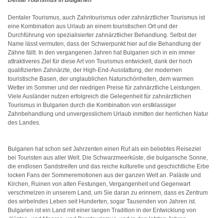
Dental Tourismus in Bulgarien
Dentaler Tourismus, auch Zahntourismus oder zahnärztlicher Tourismus ist
eine Kombination aus Urlaub an einem touristischen Ort und der
Durchführung von spezialisierter zahnärztlicher Behandlung. Selbst der
Name lässt vermuten, dass der Schwerpunkt hier auf die Behandlung der
Zähne fällt. In den vergangenen Jahren hat Bulgarien sich in ein immer
attraktiveres Ziel für diese Art von Tourismus entwickelt, dank der hoch
qualifizierten Zahnärzte, der High-End-Ausstattung, der modernen
touristische Basen, der unglaublichen Naturschönheiten, dem warmen
Wetter im Sommer und der niedrigen Preise für zahnärztliche Leistungen.
Viele Ausländer nutzen erfolgreich die Gelegenheit für zahnärztlichen
Tourismus in Bulgarien durch die Kombination von erstklassiger
Zahnbehandlung und unvergesslichem Urlaub inmitten der herrlichen Natur
des Landes.
Bulgarien hat schon seit Jahrzenten einen Ruf als ein beliebtes Reiseziel
bei Touristen aus aller Welt. Die Schwarzmeerküste, die bulgarische Sonne,
die endlosen Sandstreifen und das reiche kulturelle und geschichtliche Erbe
locken Fans der Sommeremotionen aus der ganzen Welt an. Paläste und
Kirchen, Ruinen von alten Festungen, Vergangenheit und Gegenwart
verschmelzen in unserem Land, um Sie daran zu erinnern, dass es Zentrum
des wirbelndes Leben seit Hunderten, sogar Tausenden von Jahren ist.
Bulgarien ist ein Land mit einer langen Tradition in der Entwicklung von